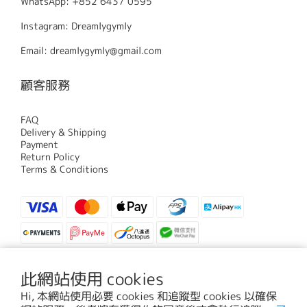
WhatsApp: +852 6437 0595
Instagram: Dreamlygymly
Email: dreamlygymly@gmail.com
顧客服務
FAQ
Delivery & Shipping
Payment
Return Policy
Terms & Conditions
此網站使用 cookies
$
HKD
繁體中文
Hi, 本網站使用必要 cookies 和追蹤型 cookies 以確保