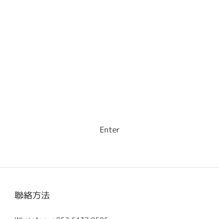
Image Title
Input text contents to promote your event, or tell the
story about this slideshow.
Enter
聯絡方法